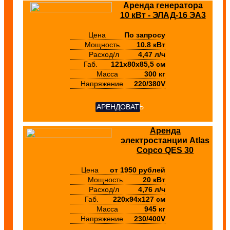
Аренда генератора
10 кВт - ЭЛАД-16 ЭА3
Цена
По запросу
Мощность.
10.8 кВт
Расход/л
4,47 л/ч
Габ.
121x80x85,5 см
Масса
300 кг
Напряжение
220/380V
АРЕНДОВАТЬ
Аренда
электростанции Atlas
Copco QES 30
Цена
от 1950 рублей
Мощность.
20 кВт
Расход/л
4,76 л/ч
Габ.
220х94х127 см
Масса
945 кг
Напряжение
230/400V