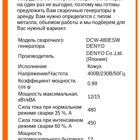
на один раз не выгодно, поэтому мы готовы
предложить Вам сварочные генераторы в
аренду. Вам нужно определится с типом
металла, объемом работы и мы подберем для
Вас нужный вариант.
Модель сварочного
DCW-480ESW
генератора
DENYO
DENYO Co.,Ltd.
Производитель
(Япония)
Исполнение
Кожух
Напряжение/Частота
400В/230В/50Гц
Коэффициент мощности,
0.99
cos φ
Мощность максимальная,
12/15
кВт/кВА
Сила тока при нормальном
480
режиме сварки 35 %, А
Сила тока при интенсивном
450
режиме сварки 60 %, А
Мощность
вспомогательного бытового
12