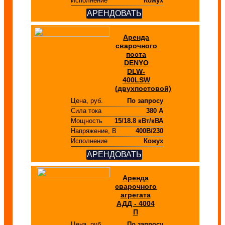
Исполнение
Кожух
АРЕНДОВАТЬ
Аренда
сварочного
поста
DENYO
DLW-
400LSW
(двухпостовой)
Цена, руб.
По запросу
Сила тока
380 А
Мощность
15/18.8 кВт/кВА
Напряжение, В
400В/230
Исполнение
Кожух
АРЕНДОВАТЬ
Аренда
сварочного
агрегата
АДД - 4004
П
Цена, руб.
По запросу