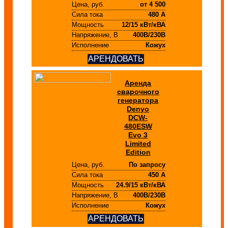
Цена, руб.
от
4 500
Сила тока
480 А
Мощность
12/15 кВт/кВА
Напряжение, В
400В/230В
Исполнение
Кожух
АРЕНДОВАТЬ
Аренда
сварочного
генератора
Denyo
DCW-
480ESW
Evo 3
Limited
Edition
Цена, руб.
По запросу
Сила тока
450 А
Мощность
24.9/15 кВт/кВА
Напряжение, В
400В/230В
Исполнение
Кожух
АРЕНДОВАТЬ