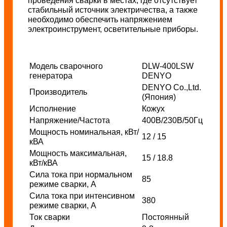
проведения сварки в местах, где отсутствует
стабильный источник электричества, а также
необходимо обеспечить напряжением
электроинструмент, осветительные приборы.
Модель сварочного
DLW-400LSW
генератора
DENYO
DENYO Co.,Ltd.
Производитель
(Япония)
Исполнение
Кожух
Напряжение/Частота
400В/230В/50Гц
Мощность
номинальная, кВт/
12 / 15
кВА
Мощность максимальная,
15 / 18.8
кВт/кВА
Сила тока при нормальном
85
режиме сварки, А
Сила тока при интенсивном
380
режиме сварки, А
Ток сварки
Постоянный