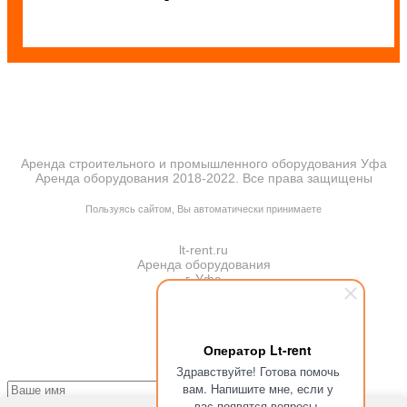
Аренда строительного и промышленного оборудования Уфа
Аренда оборудования 2018-2022. Все права защищены
ПОЛИТИКА КОНФИДЕНЦИАЛЬНОСТИ
Пользуясь сайтом, Вы автоматически принимаете
ПРАВИЛА ПЕРЕДАЧИ И ОБРАБОТКИ ПЕРСОНАЛЬНЫХ ДАННЫХ
lt-rent.ru
Аренда оборудования
г. Уфа
Оператор Lt-rent
Здравствуйте! Готова помочь
вам. Напишите мне, если у
вас появятся вопросы.
Отправляя запрос, Вы подтверждаете согласие на
обработку