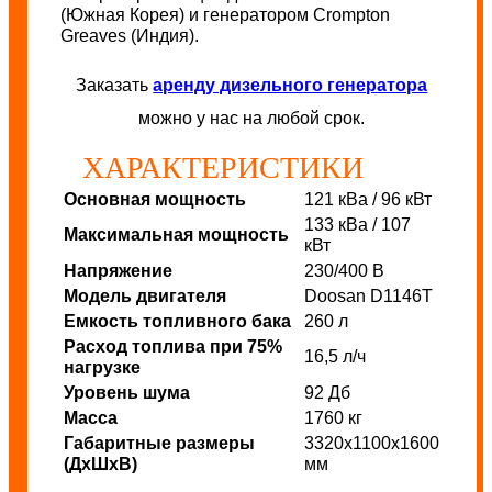
(Южная Корея) и генератором Crompton
Greaves (Индия).
Заказать
аренду дизельного генератора
можно у нас на любой срок.
ХАРАКТЕРИСТИКИ
Основная мощность
121 кВа / 96 кВт
133 кВа / 107
Максимальная мощность
кВт
Напряжение
230/400 В
Модель двигателя
Doosan D1146T
Емкость топливного бака
260 л
Расход топлива при 75%
16,5
л/ч
нагрузке
Уровень шума
92 Дб
Масса
1760 кг
Габаритные размеры
3320х1100х1600
(ДхШхВ)
мм