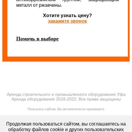
металл от ржавчины.
Хотите узнать цену?
закажите звонок
Помочь в выборе
Аренда строительного и промышленного оборудования Уфа
Аренда оборудования 2018-2022. Все права защищены
ПОЛИТИКА КОНФИДЕНЦИАЛЬНОСТИ
Пользуясь сайтом, Вы автоматически принимаете
ПРАВИЛА ПЕРЕДАЧИ И ОБРАБОТКИ ПЕРСОНАЛЬНЫХ ДАННЫХ
lt-rent.ru
Продолжая пользоваться сайтом, вы соглашаетесь на
Аренда оборудования
обработку файлов cookie и других пользовательских
г. Уфа